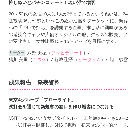
推しぬいとパチンコデート！ぬい活で増客
20～50代の女性10人に1人が行っているというぬい活。24
は投稿36万件超というこのぬい活層をターゲットに、既
への「ついで打ち」を誘発する企画。推し活に興味がある
の遊技台キャラや店舗オリジナルの服、グッズの販売、フ
に変化させ、女性比率10～15％アップを目標にする。
八野 美穂（
アサヒディード
）/
リーダー
猪川 美里（
キスケ
）/ 新城 聖子（
ピータイム
）/ 出口 紗
成果報告 発表資料
東京Aグループ「フローライト」
試打会を通じて新規客の窓口を作り増客につなげる
試打会×SNSというサブタイトルで、若年層の中でも18
ート試打会を開催し、SNSで拡散。初来店の心理的ハー