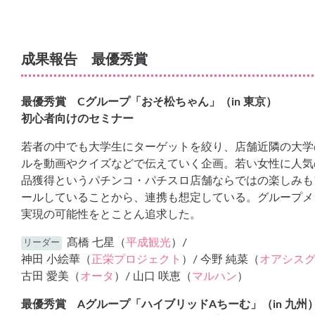
成果報告 最優秀賞
最優秀賞 Cグループ「おそ松ちゃん」（in 東京）
初心者向けのセミナー
若者の中でも大学生にターゲットを絞り、店舗近隣の大学
ルを動画やクイズなどで伝えていく企画。若い女性に人気
品獲得というパチンコ・パチスロ店舗ならではの楽しみも
ールしていることから、連携も想定している。グループメ
実現の可能性をとことん追求した。
髙橋 七星（
平成観光
）/
リーダー
神田 小絵華（
正栄プロジェクト
）/ 今野 純菜（
オアシス
古田 愛美（
オータ
）/ 山口 咲恵（
マルハン
）
最優秀賞 Aグループ「ハイブリッドAちーむ」（in 九州