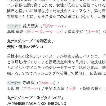
イン顧客に層に育てるため、女性が安心して居続けられる
隣席と程よい距離感を持った遊技台のレイアウト、落ち着
客増加とともに、女性スタッフの活躍にもつながり、店舗
岩沢 聖美（
日拓ホーム
）/
リーダー
赤城 華奈（
夢コーポレーション
）/ 篠原 美絵（
オータ
）/
九州Bグループ「令和乙女」
美容・健康×パチンコ
男性中心の文化というイメージが根強く残るパチンコ。「
と来店動機づくりによる新規接点創出を目指す。遊技経験
とポイ活やアメニティのグレードアップ、総付け景品、試
揃える。SNSでハッシュタグを活用して拡散し、広告費
寺崎 愛（
D’station
）/
リーダー
石田 悠（
プローバ
）/ 甲斐 名百后（
玉屋
）/ 髙橋 久羅々（
九州Cグループ「🍋ビタミンC♡」
JAPANESE PACHINKO×INBOUND