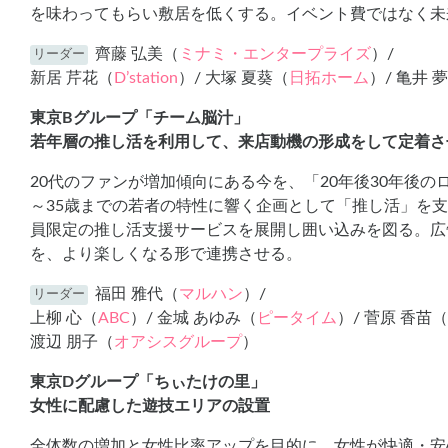
を味わってもらい敷居を低くする。イベント費ではなく未
齊藤 弘美（
ミナミ・エンタープライズ
）/
リーダー
新居 芹花（
D’station
）/ 大塚 夏葵（
日拓ホーム
）/ 亀井 
東京Bグループ「チーム脳汁」
若年層の推し活を利用して、来店動機の形成をして定着さ
20代のファンが増加傾向にある今を、「20年後30年後の
～35歳までの若者の特性に響く企画として「推し活」を支
員限定の推し活支援サービスを展開し囲い込みを図る。広
を、より楽しくなる形で連携させる。
福田 雅代（
マルハン
）/
リーダー
上柳 心（
ABC
）/ 金城 あゆみ（
ピータイム
）/ 菅原 香苗（
渡辺 朋子（
オアシスグループ
）
東京Dグループ「ちぃたけの里」
女性に配慮した遊技エリアの設置
全体数の増加と女性比率アップを目的に、女性が快適・安