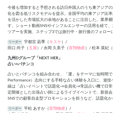
今後も増加すると予想される訪日外国人のうち東アジアの
化を図る低リスクモデルを提示。全国平均の東アジア比率
を活かした市場拡大の余地があることに注目した。業界横
す。ショート動画SNSやインフルエンサーの活用を経て、
ツアーを実施、ステップ3では旅行中・旅行後のフォロー
宇都宮 凪季（
キスケ
）/
リーダー
田口 尚子（
玉屋
）/ 永岡 久美子（
宣翔物産
）/ 松本 菜紀（
九州Dグループ「NEXT HER」
占い×パチンコ
占いとパチンコを組み合わせ、「運」をテーマに短時間でワ
Performance）志向にする手軽な占い体験を入口に
線は「占いイベントで話題化→会員化→常設占い機で日常
定開催とした出張占い師によるライブイベントで、新規会
SNSでの顧客自走型プロモーションを担うなど、話題化
平松 あすか（
宣翔物産
）/
リーダー