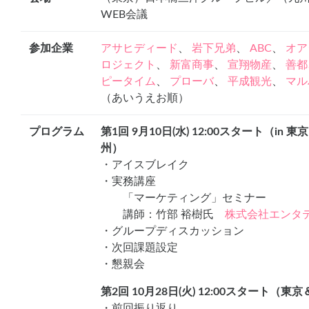
WEB会議
参加企業
アサヒディード
、
岩下兄弟
、
ABC
、
オア
ロジェクト
、
新富商事
、
宣翔物産
、
善都
ピータイム
、
プローバ
、
平成観光
、
マル
（あいうえお順）
プログラム
第1回 9月10日(水) 12:00スタート（in 東
州）
・アイスブレイク
・実務講座
「マーケティング」セミナー
講師：竹部 裕樹氏
株式会社エンタ
・グループディスカッション
・次回課題設定
・懇親会
第2回 10月28日(火) 12:00スタート
・前回振り返り